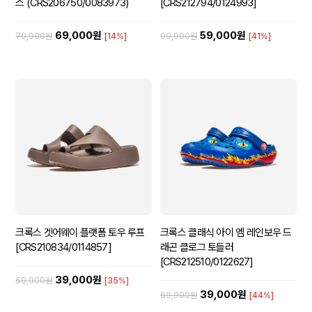
스 (CRS206750/0083973)
[CRS212794/0124993]
69,000원
59,000원
79,900원
[14%]
99,900원
[41%]
크록스 겟어웨이 플랫폼 토우 루프
크록스 클래식 아이 엠 레인보우 드
[CRS210834/0114857]
래곤 클로그 토들러
[CRS212510/0122627]
39,000원
59,900원
[35%]
39,000원
69,900원
[44%]