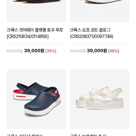
크록스 겟어웨이 플랫폼 토우 루프
크록스 오프 코트 클로그
[CRS210834/0114856]
(CRS208371/0097749)
39,000원
39,000원
59,900원
[35%]
74,900원
[48%]