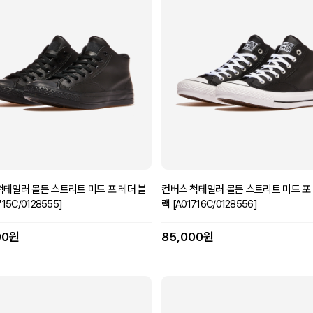
척테일러 몰든 스트리트 미드 포 레더 블
컨버스 척테일러 몰든 스트리트 미드 포
715C/0128555]
랙 [A01716C/0128556]
00원
85,000원