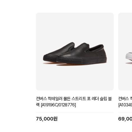
컨버스 척테일러 몰든 스트리트 포 레더 슬립 블
컨버스 
랙 [A19196C/0128776]
[A1034
75,000원
69,0