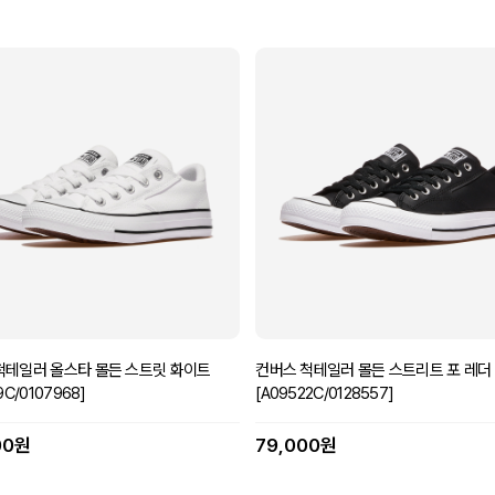
척테일러 올스타 몰든 스트릿 화이트
컨버스 척테일러 몰든 스트리트 포 레더
9C/0107968]
[A09522C/0128557]
00원
79,000원