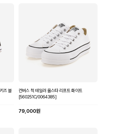
키즈 블
컨버스 척 테일러 올스타 리프트 화이트
[560251C/0064385]
79,000원