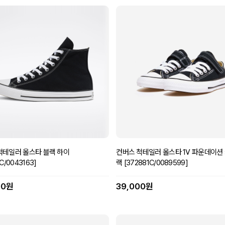
척테일러 올스타 블랙 하이
컨버스 척테일러 올스타 1V 파운데이션 
C/0043163]
랙 [372881C/0089599]
00원
39,000원