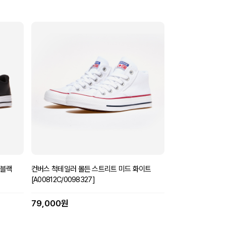
 블랙
컨버스 척테일러 몰든 스트리트 미드 화이트
[A00812C/0098327]
79,000원