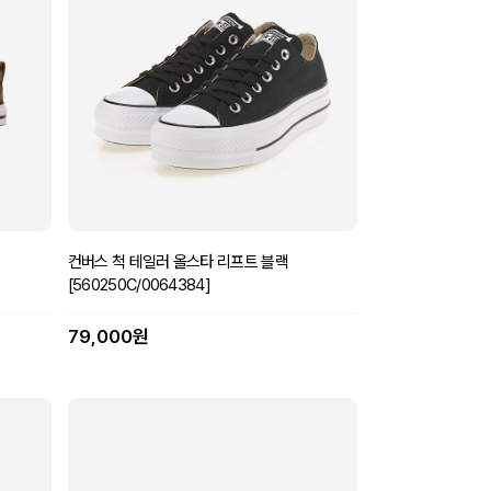
컨버스 척 테일러 올스타 리프트 블랙
[560250C/0064384]
79,000원