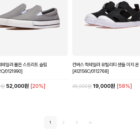
척테일러 몰든 스트리트 슬립
컨버스 척테일러 유틸리티 샌들 이지 온
2C/0121990]
[A12156C/0112768]
52,000원
[20%]
19,000원
[58%]
0원
45,000원
1
2
3
>>