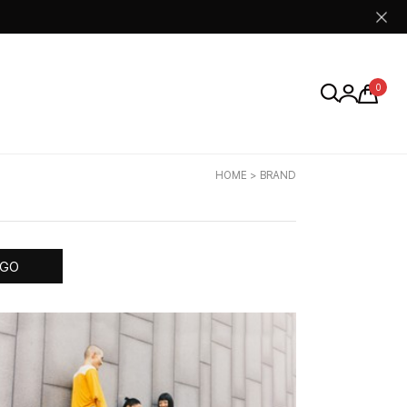
0
HOME
> BRAND
GO