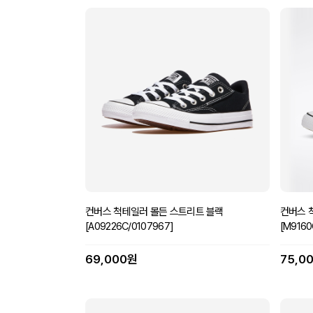
컨버스 척테일러 몰든 스트리트 블랙
컨버스 
[A09226C/0107967]
[M9160
69,000원
75,0