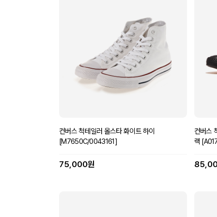
컨버스 척테일러 올스타 화이트 하이
컨버스 
[M7650C/0043161]
랙 [A01
75,000원
85,0