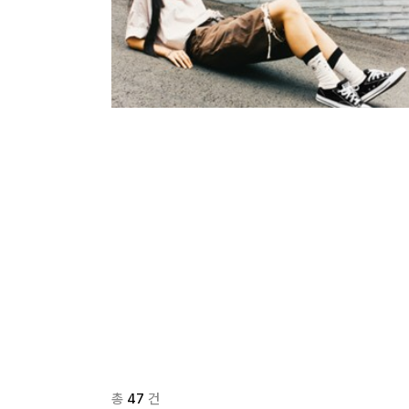
총
47
건