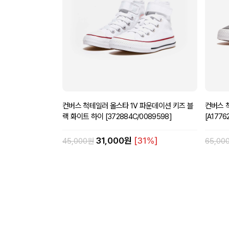
컨버스 척테일러 올스타 1V 파운데이션 키즈 블
컨버스 
랙 화이트 하이 [372884C/0089598]
[A1776
31,000원
[31%]
45,000원
65,00