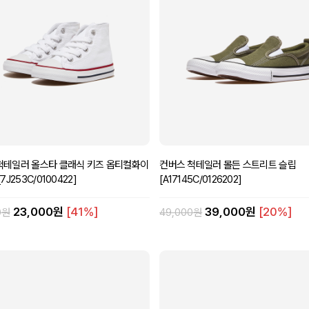
척테일러 올스타 클래식 키즈 옵티컬화이
컨버스 척테일러 몰든 스트리트 슬립
7J253C/0100422]
[A17145C/0126202]
23,000원
[41%]
39,000원
[20%]
0원
49,000원