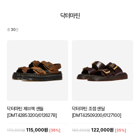
닥터마틴
총
30
건
닥터마틴 제브잭 샌들
닥터마틴 조셉 샌달
[DMT42853200/0126278]
[DMT42509200/0127100]
115,000원
122,000원
179,000원
[36%]
189,000원
[35%]