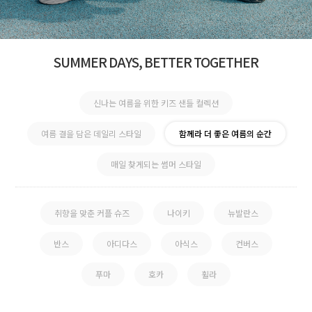
SUMMER DAYS, BETTER TOGETHER
신나는 여름을 위한 키즈 샌들 컬렉션
여름 결을 담은 데일리 스타일
함께라 더 좋은 여름의 순간
매일 찾게되는 썸머 스타일
취향을 맞춘 커플 슈즈
나이키
뉴발란스
반스
아디다스
아식스
컨버스
푸마
호카
휠라