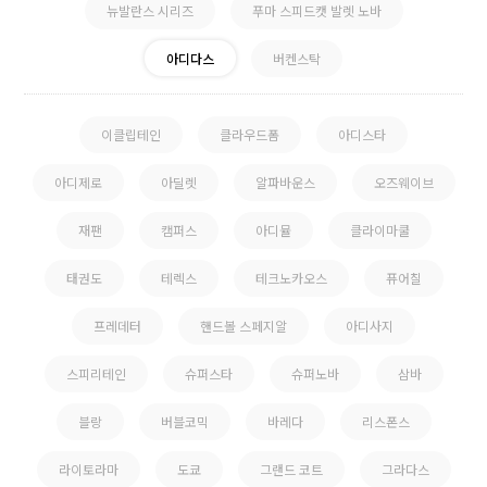
뉴발란스 시리즈
푸마 스피드캣 발렛 노바
아디다스
버켄스탁
이클립테인
클라우드폼
아디스타
아디제로
아딜렛
알파바운스
오즈웨이브
재팬
캠퍼스
아디뮬
클라이마쿨
태권도
테렉스
테크노카오스
퓨어칠
프레데터
핸드볼 스페지알
아디사지
스피리테인
슈퍼스타
슈퍼노바
삼바
블랑
버블코믹
바레다
리스폰스
라이토라마
도쿄
그랜드 코트
그라다스