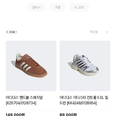
갤럭시
가젤
VL 코트
총
334
건
아디다스 핸드볼 스페지알
아디다스 아디스타 컨트롤 5 EL 칠
[KZ6704/0128734]
드런 [KK4248/0128954]
149,000원
89,000원