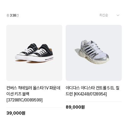
총
338
건
컨버스 척테일러 올스타 1V 파운데
아디다스 아디스타 컨트롤 5 EL 칠
이션 키즈 블랙
드런 [KK4248/0128954]
[372881C/0089599]
89,000원
39,000원