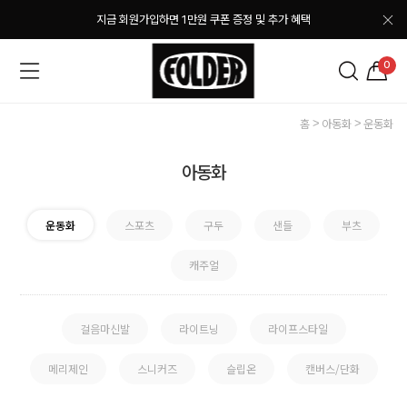
지금 회원가입하면 1만원 쿠폰 증정 및 추가 혜택
0
홈
아동화
운동화
아동화
운동화
스포츠
구두
샌들
부츠
캐주얼
걸음마신발
라이트닝
라이프스타일
메리제인
스니커즈
슬립온
캔버스/단화