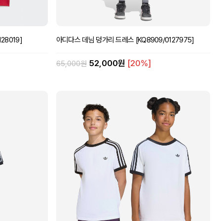
28019]
아디다스 데님 덩가리 드레스 [KQ8909/0127975]
52,000원
[20%]
65,000원