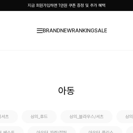
지금 회원가입하면 1만원 쿠폰 증정 및 추가 혜택
BRAND
NEW
RANKING
SALE
아동
티셔츠
상의_후드
상의_블라우스/셔츠
상의
터_베스트
아우터_자켓/점퍼
아우터_플리스