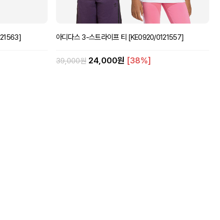
21563]
아디다스 3-스트라이프 티 [KE0920/0121557]
24,000원
[38%]
39,000원