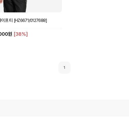
프 티 [HZ6671/0127688]
,000원
[38%]
1