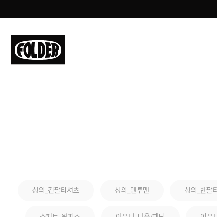
상의_긴팔티셔츠
상의_맨투맨
상의_반팔
스커트_원피스
아우터_다운/패딩
아우