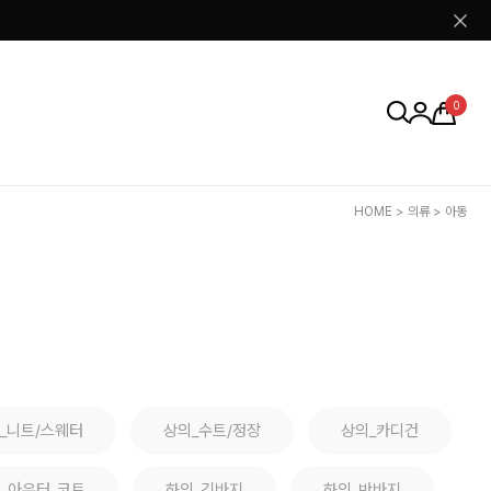
0
HOME
>
의류
>
아동
_니트/스웨터
상의_수트/정장
상의_카디건
아우터_코트
하의_긴바지
하의_반바지