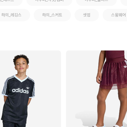
하의_레깅스
하의_스커트
셋업
스윔웨어