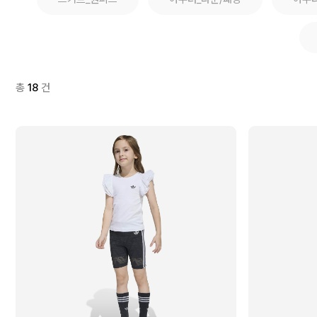
총
18
건