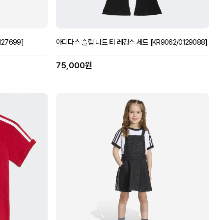
27699]
아디다스 슬림 니트 티 레깅스 세트 [KR9062/0129088]
75,000원