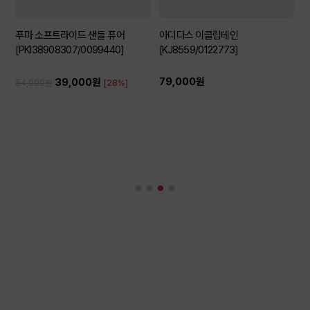
푸마 소프트라이드 샌들 퓨어
아디다스 이클립테인
[PKI38908307/0099440]
[KJ8559/0122773]
79,000원
39,000원
54,000원
[28%]