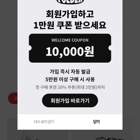
베스트 랭킹
공용/남성
여성
아동
의류
잡화
다시 보지 않기
닫기