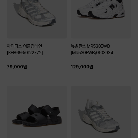
아디다스 이클립테인
뉴발란스 MR530EWB
[KH8656/0122772]
[MR530EWB/0103934]
79,000원
129,000원