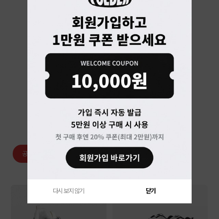
베스트 랭킹
공용/남성
여성
아동
의류
잡화
다시 보지 않기
닫기