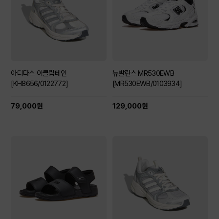
아디다스 이클립테인
뉴발란스 MR530EWB
[KH8656/0122772]
[MR530EWB/0103934]
79,000원
129,000원