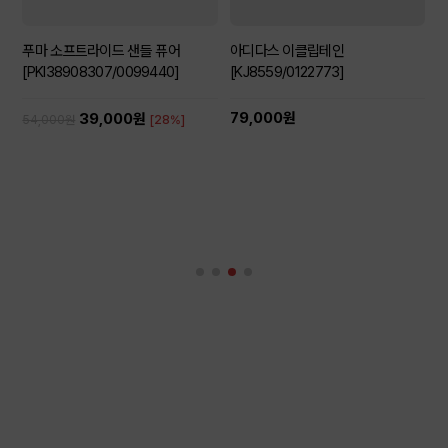
푸마 소프트라이드 샌들 퓨어
아디다스 이클립테인
[PKI38908307/0099440]
[KJ8559/0122773]
79,000원
39,000원
54,000원
[28%]