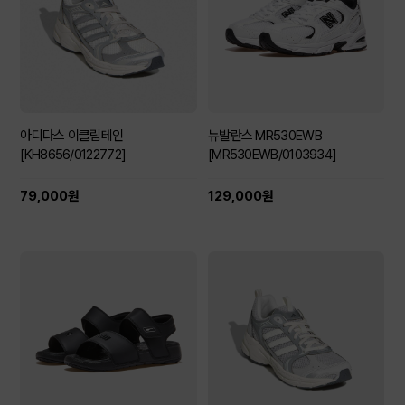
아디다스 이클립테인
뉴발란스 MR530EWB
[KH8656/0122772]
[MR530EWB/0103934]
79,000원
129,000원