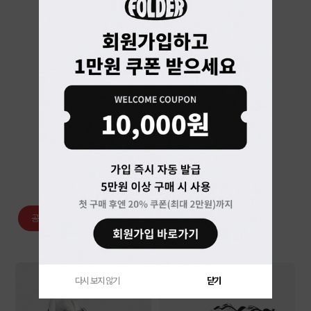
베스트 랭킹
공용/남성
여성
아동
의류
잡화
다시 보지 않기
닫기