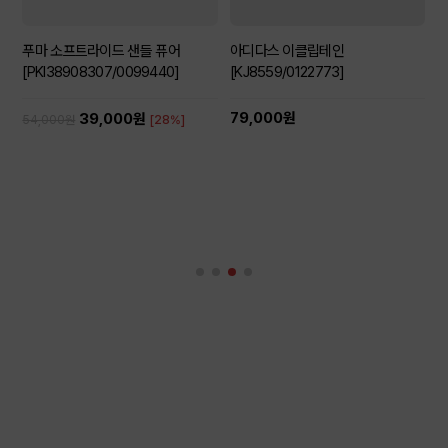
푸마 소프트라이드 샌들 퓨어
아디다스 이클립테인
[PKI38908307/0099440]
[KJ8559/0122773]
79,000원
39,000원
54,000원
[28%]